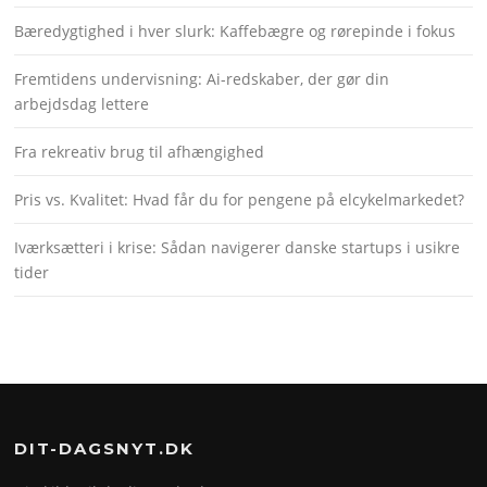
Bæredygtighed i hver slurk: Kaffebægre og rørepinde i fokus
Fremtidens undervisning: Ai-redskaber, der gør din
arbejdsdag lettere
Fra rekreativ brug til afhængighed
Pris vs. Kvalitet: Hvad får du for pengene på elcykelmarkedet?
Iværksætteri i krise: Sådan navigerer danske startups i usikre
tider
DIT-DAGSNYT.DK