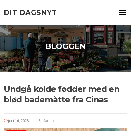
Spring
til
DIT DAGSNYT
Menu
indhold
BLOGGEN
Undgå kolde fødder med en
blød bademåtte fra Cinas
juni 16, 2023
Forfatter: