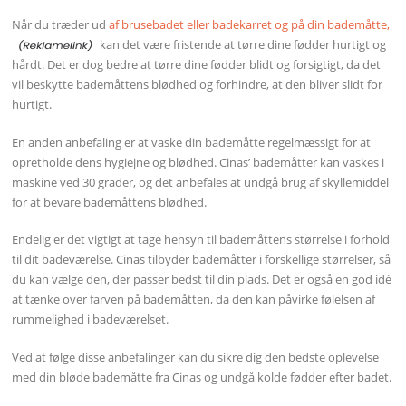
Når du træder ud
af brusebadet eller badekarret og på din bademåtte,
kan det være fristende at tørre dine fødder hurtigt og
hårdt. Det er dog bedre at tørre dine fødder blidt og forsigtigt, da det
vil beskytte bademåttens blødhed og forhindre, at den bliver slidt for
hurtigt.
En anden anbefaling er at vaske din bademåtte regelmæssigt for at
opretholde dens hygiejne og blødhed. Cinas’ bademåtter kan vaskes i
maskine ved 30 grader, og det anbefales at undgå brug af skyllemiddel
for at bevare bademåttens blødhed.
Endelig er det vigtigt at tage hensyn til bademåttens størrelse i forhold
til dit badeværelse. Cinas tilbyder bademåtter i forskellige størrelser, så
du kan vælge den, der passer bedst til din plads. Det er også en god idé
at tænke over farven på bademåtten, da den kan påvirke følelsen af
rummelighed i badeværelset.
Ved at følge disse anbefalinger kan du sikre dig den bedste oplevelse
med din bløde bademåtte fra Cinas og undgå kolde fødder efter badet.