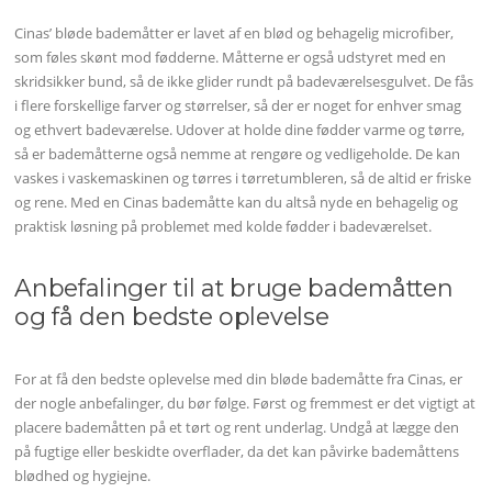
Cinas’ bløde bademåtter er lavet af en blød og behagelig microfiber,
som føles skønt mod fødderne. Måtterne er også udstyret med en
skridsikker bund, så de ikke glider rundt på badeværelsesgulvet. De fås
i flere forskellige farver og størrelser, så der er noget for enhver smag
og ethvert badeværelse. Udover at holde dine fødder varme og tørre,
så er bademåtterne også nemme at rengøre og vedligeholde. De kan
vaskes i vaskemaskinen og tørres i tørretumbleren, så de altid er friske
og rene. Med en Cinas bademåtte kan du altså nyde en behagelig og
praktisk løsning på problemet med kolde fødder i badeværelset.
Anbefalinger til at bruge bademåtten
og få den bedste oplevelse
For at få den bedste oplevelse med din bløde bademåtte fra Cinas, er
der nogle anbefalinger, du bør følge. Først og fremmest er det vigtigt at
placere bademåtten på et tørt og rent underlag. Undgå at lægge den
på fugtige eller beskidte overflader, da det kan påvirke bademåttens
blødhed og hygiejne.