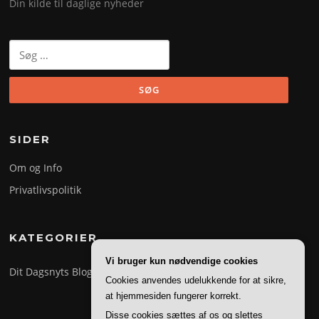
Din kilde til daglige nyheder
Søg
efter:
SIDER
Om og Info
Privatlivspolitik
KATEGORIER
Vi bruger kun nødvendige cookies
Dit Dagsnyts Blog
Cookies anvendes udelukkende for at sikre,
at hjemmesiden fungerer korrekt.
Disse cookies sættes af os og slettes