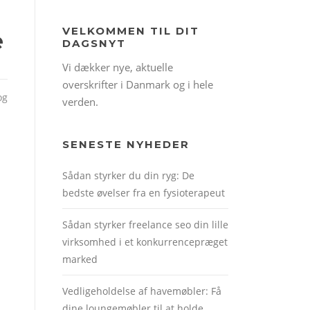
VELKOMMEN TIL DIT
e
DAGSNYT
Vi dækker nye, aktuelle
overskrifter i Danmark og i hele
og
verden.
SENESTE NYHEDER
Sådan styrker du din ryg: De
bedste øvelser fra en fysioterapeut
Sådan styrker freelance seo din lille
virksomhed i et konkurrencepræget
marked
Vedligeholdelse af havemøbler: Få
dine loungemøbler til at holde