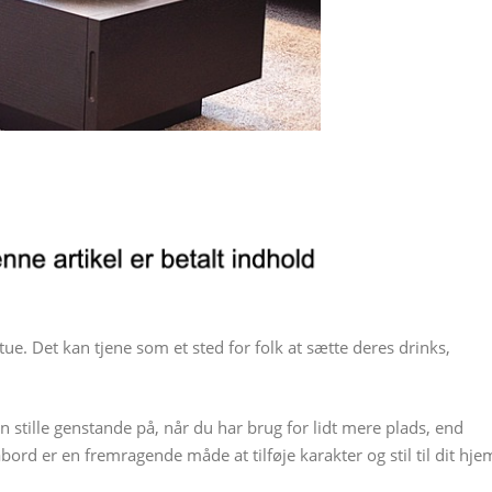
 stue. Det kan tjene som et sted for folk at sætte deres drinks,
stille genstande på, når du har brug for lidt mere plads, end
bord er en fremragende måde at tilføje karakter og stil til dit hje