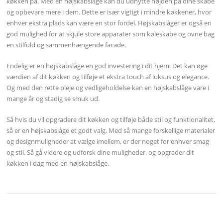
køkken på. Med en højskabslåge kan du udnytte højden på dine skabe
og opbevare mere i dem. Dette er især vigtigt i mindre køkkener, hvor
enhver ekstra plads kan være en stor fordel. Højskabslåger er også en
god mulighed for at skjule store apparater som køleskabe og ovne bag
en stilfuld og sammenhængende facade.
Endelig er en højskabslåge en god investering i dit hjem. Det kan øge
værdien af dit køkken og tilføje et ekstra touch af luksus og elegance.
Og med den rette pleje og vedligeholdelse kan en højskabslåge vare i
mange år og stadig se smuk ud.
Så hvis du vil opgradere dit køkken og tilføje både stil og funktionalitet,
så er en højskabslåge et godt valg. Med så mange forskellige materialer
og designmuligheder at vælge imellem, er der noget for enhver smag
og stil. Så gå videre og udforsk dine muligheder, og opgrader dit
køkken i dag med en højskabslåge.