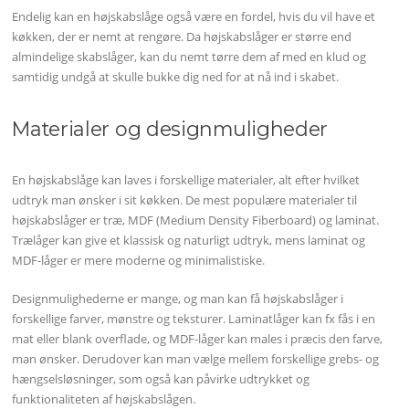
Endelig kan en højskabslåge også være en fordel, hvis du vil have et
køkken, der er nemt at rengøre. Da højskabslåger er større end
almindelige skabslåger, kan du nemt tørre dem af med en klud og
samtidig undgå at skulle bukke dig ned for at nå ind i skabet.
Materialer og designmuligheder
En højskabslåge kan laves i forskellige materialer, alt efter hvilket
udtryk man ønsker i sit køkken. De mest populære materialer til
højskabslåger er træ, MDF (Medium Density Fiberboard) og laminat.
Trælåger kan give et klassisk og naturligt udtryk, mens laminat og
MDF-låger er mere moderne og minimalistiske.
Designmulighederne er mange, og man kan få højskabslåger i
forskellige farver, mønstre og teksturer. Laminatlåger kan fx fås i en
mat eller blank overflade, og MDF-låger kan males i præcis den farve,
man ønsker. Derudover kan man vælge mellem forskellige grebs- og
hængselsløsninger, som også kan påvirke udtrykket og
funktionaliteten af højskabslågen.