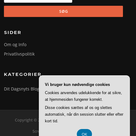
efter:
SIDER
Om og Info
Privatlivspolitik
KATEGORIER
Vi bruger kun nødvendige cookies
Dit Dagsnyts Blog
Cookies anvendes udelukkende for at sikre,
at hjemmesiden fungerer korrekt.
Disse cookies sættes af os og slettes
automatisk, når din session slutter eller efter
Copyright © 2026 Dit Dagsnyt. Alle rettigheder forbeholdes.
kort tid.
Screenr parallax theme
af FameThemes
OK