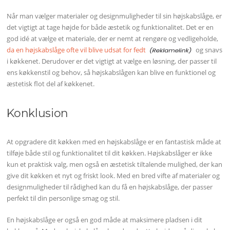
Når man vælger materialer og designmuligheder til sin højskabslåge, er
det vigtigt at tage højde for både æstetik og funktionalitet. Det er en
god idé at vælge et materiale, der er nemt at rengøre og vedligeholde,
da en højskabslåge ofte vil blive udsat for fedt
og snavs
i køkkenet. Derudover er det vigtigt at vælge en løsning, der passer til
ens køkkenstil og behov, så højskabslågen kan blive en funktionel og
æstetisk flot del af køkkenet.
Konklusion
At opgradere dit køkken med en højskabslåge er en fantastisk måde at
tilføje både stil og funktionalitet til dit køkken. Højskabslåger er ikke
kun et praktisk valg, men også en æstetisk tiltalende mulighed, der kan
give dit køkken et nyt og friskt look. Med en bred vifte af materialer og
designmuligheder til rådighed kan du få en højskabslåge, der passer
perfekt til din personlige smag og stil.
En højskabslåge er også en god måde at maksimere pladsen i dit