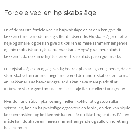
Fordele ved en højskabslåge
En af de største fordele ved en højskabslåge er, at den kan give dit
køkken et mere moderne og stilrent udseende. Højskabslåger er ofte
høje og smalle, og de kan give dit køkken et mere sammenhængende
og minimalistisk udtryk. Derudover kan de også give mere plads i
køkkenet, da de kan udnytte den vertikale plads på en god måde.
En højskabslåge kan også give dig bedre opbevaringsmuligheder, da de
store skabe kan rumme meget mere end de mindre skabe, der normalt
er i køkkener. Det betyder også, at du kan have mere plads til at
opbevare større genstande, som f.eks. høje flasker eller store gryder.
Hvis du har en åben planløsning mellem køkkenet og stuen eller
spisestuen, kan en højskabslåge også være en fordel, da den kan skjule
køkkenmaskiner og køkkenredskaber, når du ikke bruger dem. På den
måde kan du skabe en mere sammenhængende og stilfuld indretning i
hele rummet.