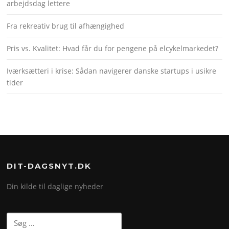
arbejdsdag lettere
Fra rekreativ brug til afhængighed
Pris vs. Kvalitet: Hvad får du for pengene på elcykelmarkedet?
Iværksætteri i krise: Sådan navigerer danske startups i usikre
tider
DIT-DAGSNYT.DK
Din kilde til daglige nyheder
Søg