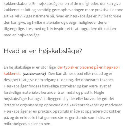
køkkenskabene. En højskabslåge er en af de muligheder, der kan give
køkkenet et løft og samtidig gøre opbevaringen mere praktisk. I denne
artikel vil vi kigge nærmere på, hvad en højskabslåge er, hvilke fordele
den kan give, og hvilke materialer og designmuligheder der er
tilgængelige. Læs med og bliv inspireret til at opgradere dit køkken
med en højskabslåge.
Hvad er en højskabslåge?
En højskabslåge er en stor låge,
der typisk er placeret på en højskab i
køkkenet.
Den kan åbnes opad eller nedad og er
designet til at give nem adgang til de ting, der opbevares i skabet.
Højskabslåger findes i forskellige størrelser og kan være lavet af
forskellige materialer, herunder træ, metal og plastik. Nogle
højskabslåger har også indbyggede hylder eller kurve, der gør det
lettere at organisere og opbevare dine køkkenredskaber og madvarer.
Højskabslåger er en praktisk og stilfuld måde at opgradere dit køkken
på, og de er ideelle til at gemme større genstande som f.eks. en
mikrobølgeovn eller en ovn.