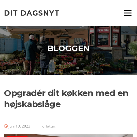
Spring
til
DIT DAGSNYT
Menu
indhold
BLOGGEN
Opgradér dit køkken med en
højskabslåge
juni 10, 2023
Forfatter: