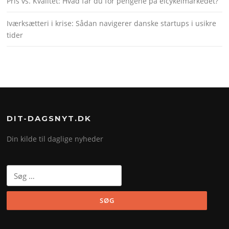
Pris vs. Kvalitet: Hvad får du for pengene på elcykelmarkedet?
Iværksætteri i krise: Sådan navigerer danske startups i usikre
tider
DIT-DAGSNYT.DK
Din kilde til daglige nyheder
Søg
efter: