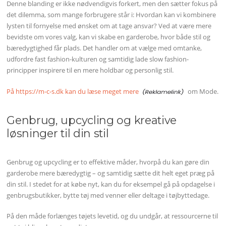
Denne blanding er ikke nødvendigvis forkert, men den sætter fokus på
det dilemma, som mange forbrugere står i: Hvordan kan vi kombinere
lysten til fornyelse med ønsket om at tage ansvar? Ved at være mere
bevidste om vores valg, kan vi skabe en garderobe, hvor både stil og
bæredygtighed får plads. Det handler om at vælge med omtanke,
udfordre fast fashion-kulturen og samtidig lade slow fashion-
principper inspirere til en mere holdbar og personlig stil.
På https://m-c-s.dk kan du læse meget mere
om Mode.
Genbrug, upcycling og kreative
løsninger til din stil
Genbrug og upcycling er to effektive måder, hvorpå du kan gøre din
garderobe mere bæredygtig – og samtidig sætte dit helt eget præg på
din stil. I stedet for at købe nyt, kan du for eksempel gå på opdagelse i
genbrugsbutikker, bytte tøj med venner eller deltage i tøjbyttedage.
På den måde forlænges tøjets levetid, og du undgår, at ressourcerne til