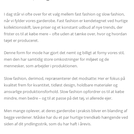
I dag står vi ofte over for et valg mellem fast fashion og slow fashion,
når vi fylder vores garderobe. Fast fashion er kendetegnet ved hurtige
kollektionsskift, lave priser og et konstant udbud af nye trends, der
frister os til at købe mere – ofte uden at tænke over, hvor og hvordan
tøjet er produceret.
Denne form for mode har gjort det nemt og billigt at forny vores stil,
men den har samtidig store omkostninger for miljøet og de
mennesker, som arbejder i produktionen.
Slow fashion, derimod, repræsenterer det modsatte: Her er fokus på
kvalitet frem for kvantitet, tidløst design, holdbare materialer og
ansvarlige produktionsforhold. Slow fashion opfordrer os til at købe
mindre, men bedre – og til at passe på det tøj, vi allerede ejer.
Men mange oplever, at deres garderobe i praksis bliver en blanding af
begge verdener. Måske har du et par hurtige trendkøb hængende ved
siden af dit yndlingsstrik, som du har haft i årevis.