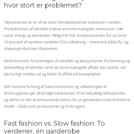
hvor stort er problemet?
Tøjindustrien er en af de mest klimabelastende industrier i verden.
Produktionen af tekstiler kræver enorme mængder ressourcer; især
vand, energi og kemikalier. Ifølge FN står modeindustrien for op mod
10 procent af verdens samlede CO2-udledning – mere end både fly- og
shippingindustrien tilsammen.
Dertil kommer forureningen af vandløb og økosystemer fra farvning og
behandling af tekstiler samt de store mængder affald, der opstår, når
tøj hurtigt smides ud og bliver til affald på lossepladser.
Det massive forbrug af naturressourcer og udledningen af
drivhusgasser gør altså tøjproduktionen til en betydelig klimasynder,
og derfor er der et presserende behov for at gentænke vores forhold til
mode – både som producenter og forbrugere.
Fast fashion vs. Slow fashion: To
verdener, én garderobe