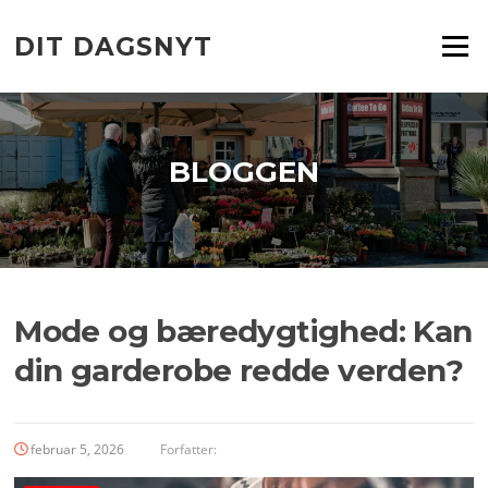
Spring
til
DIT DAGSNYT
Menu
indhold
BLOGGEN
Mode og bæredygtighed: Kan
din garderobe redde verden?
februar 5, 2026
Forfatter: