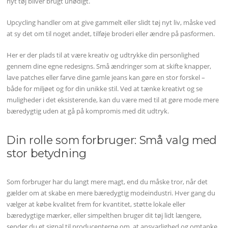
nyt tøj bliver brugt unødigt.
Upcycling handler om at give gammelt eller slidt tøj nyt liv, måske ved
at sy det om til noget andet, tilføje broderi eller ændre på pasformen.
Her er der plads til at være kreativ og udtrykke din personlighed
gennem dine egne redesigns. Små ændringer som at skifte knapper,
lave patches eller farve dine gamle jeans kan gøre en stor forskel –
både for miljøet og for din unikke stil. Ved at tænke kreativt og se
muligheder i det eksisterende, kan du være med til at gøre mode mere
bæredygtig uden at gå på kompromis med dit udtryk.
Din rolle som forbruger: Små valg med
stor betydning
Som forbruger har du langt mere magt, end du måske tror, når det
gælder om at skabe en mere bæredygtig modeindustri. Hver gang du
vælger at købe kvalitet frem for kvantitet, støtte lokale eller
bæredygtige mærker, eller simpelthen bruger dit tøj lidt længere,
sender du et signal til producenterne om, at ansvarlighed og omtanke