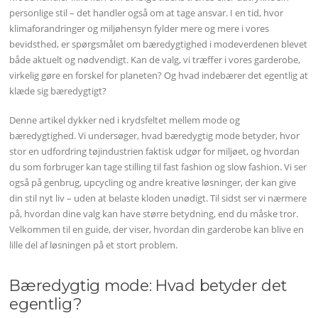
personlige stil – det handler også om at tage ansvar. I en tid, hvor
klimaforandringer og miljøhensyn fylder mere og mere i vores
bevidsthed, er spørgsmålet om bæredygtighed i modeverdenen blevet
både aktuelt og nødvendigt. Kan de valg, vi træffer i vores garderobe,
virkelig gøre en forskel for planeten? Og hvad indebærer det egentlig at
klæde sig bæredygtigt?
Denne artikel dykker ned i krydsfeltet mellem mode og
bæredygtighed. Vi undersøger, hvad bæredygtig mode betyder, hvor
stor en udfordring tøjindustrien faktisk udgør for miljøet, og hvordan
du som forbruger kan tage stilling til fast fashion og slow fashion. Vi ser
også på genbrug, upcycling og andre kreative løsninger, der kan give
din stil nyt liv – uden at belaste kloden unødigt. Til sidst ser vi nærmere
på, hvordan dine valg kan have større betydning, end du måske tror.
Velkommen til en guide, der viser, hvordan din garderobe kan blive en
lille del af løsningen på et stort problem.
Bæredygtig mode: Hvad betyder det
egentlig?