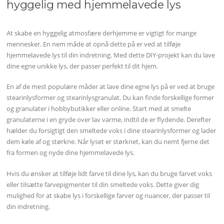
hyggelig med hjemmelavede lys
At skabe en hyggelig atmosfære derhjemme er vigtigt for mange
mennesker. En nem måde at opnå dette på er ved at tilføje
hjemmelavede lys til din indretning. Med dette DIY-projekt kan du lave
dine egne unikke lys, der passer perfekt til dit hjem.
En af de mest populære måder at lave dine egne lys på er ved at bruge
stearinlysformer og stearinlysgranulat. Du kan finde forskellige former
og granulater i hobbybutikker eller online. Start med at smelte
granulaterne i en gryde over lav varme, indtil de er flydende. Derefter
hælder du forsigtigt den smeltede voks i dine stearinlysformer og lader
dem køle af og størkne. Når lyset er størknet, kan du nemt fjerne det
fra formen og nyde dine hjemmelavede lys.
Hvis du ønsker at tilføje lidt farve til dine lys, kan du bruge farvet voks
eller tilsætte farvepigmenter til din smeltede voks. Dette giver dig
mulighed for at skabe lys i forskellige farver og nuancer, der passer til
din indretning.