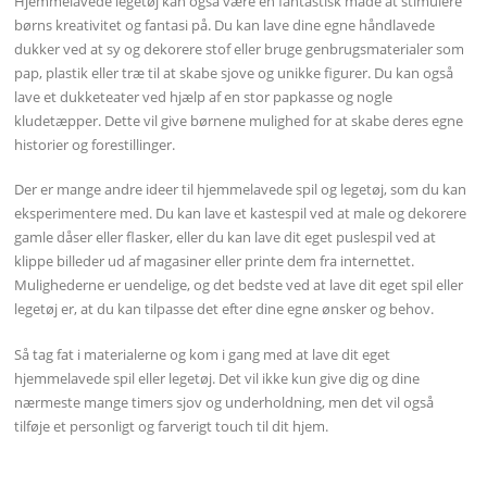
Hjemmelavede legetøj kan også være en fantastisk måde at stimulere
børns kreativitet og fantasi på. Du kan lave dine egne håndlavede
dukker ved at sy og dekorere stof eller bruge genbrugsmaterialer som
pap, plastik eller træ til at skabe sjove og unikke figurer. Du kan også
lave et dukketeater ved hjælp af en stor papkasse og nogle
kludetæpper. Dette vil give børnene mulighed for at skabe deres egne
historier og forestillinger.
Der er mange andre ideer til hjemmelavede spil og legetøj, som du kan
eksperimentere med. Du kan lave et kastespil ved at male og dekorere
gamle dåser eller flasker, eller du kan lave dit eget puslespil ved at
klippe billeder ud af magasiner eller printe dem fra internettet.
Mulighederne er uendelige, og det bedste ved at lave dit eget spil eller
legetøj er, at du kan tilpasse det efter dine egne ønsker og behov.
Så tag fat i materialerne og kom i gang med at lave dit eget
hjemmelavede spil eller legetøj. Det vil ikke kun give dig og dine
nærmeste mange timers sjov og underholdning, men det vil også
tilføje et personligt og farverigt touch til dit hjem.