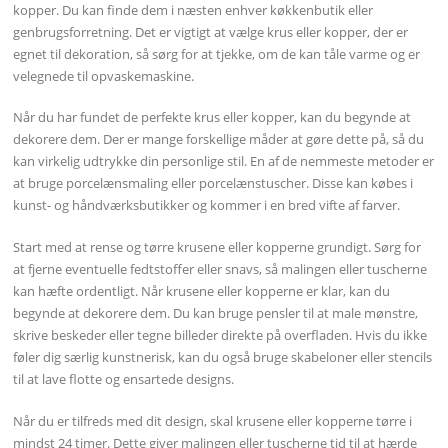
kopper. Du kan finde dem i næsten enhver køkkenbutik eller
genbrugsforretning. Det er vigtigt at vælge krus eller kopper, der er
egnet til dekoration, så sørg for at tjekke, om de kan tåle varme og er
velegnede til opvaskemaskine.
Når du har fundet de perfekte krus eller kopper, kan du begynde at
dekorere dem. Der er mange forskellige måder at gøre dette på, så du
kan virkelig udtrykke din personlige stil. En af de nemmeste metoder er
at bruge porcelænsmaling eller porcelænstuscher. Disse kan købes i
kunst- og håndværksbutikker og kommer i en bred vifte af farver.
Start med at rense og tørre krusene eller kopperne grundigt. Sørg for
at fjerne eventuelle fedtstoffer eller snavs, så malingen eller tuscherne
kan hæfte ordentligt. Når krusene eller kopperne er klar, kan du
begynde at dekorere dem. Du kan bruge pensler til at male mønstre,
skrive beskeder eller tegne billeder direkte på overfladen. Hvis du ikke
føler dig særlig kunstnerisk, kan du også bruge skabeloner eller stencils
til at lave flotte og ensartede designs.
Når du er tilfreds med dit design, skal krusene eller kopperne tørre i
mindst 24 timer. Dette giver malingen eller tuscherne tid til at hærde