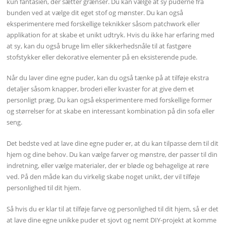
kun fantasien, der sætter grænser. Du kan vælge at sy puderne fra
bunden ved at vælge dit eget stof og mønster. Du kan også
eksperimentere med forskellige teknikker såsom patchwork eller
applikation for at skabe et unikt udtryk. Hvis du ikke har erfaring med
at sy, kan du også bruge lim eller sikkerhedsnåle til at fastgøre
stofstykker eller dekorative elementer på en eksisterende pude.
Når du laver dine egne puder, kan du også tænke på at tilføje ekstra
detaljer såsom knapper, broderi eller kvaster for at give dem et
personligt præg. Du kan også eksperimentere med forskellige former
og størrelser for at skabe en interessant kombination på din sofa eller
seng.
Det bedste ved at lave dine egne puder er, at du kan tilpasse dem til dit
hjem og dine behov. Du kan vælge farver og mønstre, der passer til din
indretning, eller vælge materialer, der er bløde og behagelige at røre
ved. På den måde kan du virkelig skabe noget unikt, der vil tilføje
personlighed til dit hjem.
Så hvis du er klar til at tilføje farve og personlighed til dit hjem, så er det
at lave dine egne unikke puder et sjovt og nemt DIY-projekt at komme