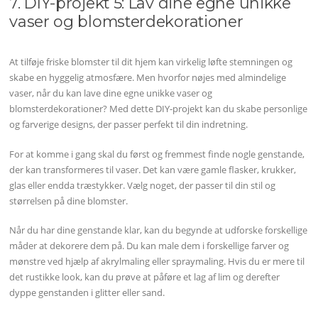
7. DIY-projekt 5: Lav dine egne unikke
vaser og blomsterdekorationer
At tilføje friske blomster til dit hjem kan virkelig løfte stemningen og
skabe en hyggelig atmosfære. Men hvorfor nøjes med almindelige
vaser, når du kan lave dine egne unikke vaser og
blomsterdekorationer? Med dette DIY-projekt kan du skabe personlige
og farverige designs, der passer perfekt til din indretning.
For at komme i gang skal du først og fremmest finde nogle genstande,
der kan transformeres til vaser. Det kan være gamle flasker, krukker,
glas eller endda træstykker. Vælg noget, der passer til din stil og
størrelsen på dine blomster.
Når du har dine genstande klar, kan du begynde at udforske forskellige
måder at dekorere dem på. Du kan male dem i forskellige farver og
mønstre ved hjælp af akrylmaling eller spraymaling. Hvis du er mere til
det rustikke look, kan du prøve at påføre et lag af lim og derefter
dyppe genstanden i glitter eller sand.