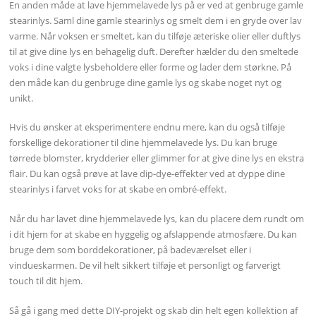
En anden måde at lave hjemmelavede lys på er ved at genbruge gamle
stearinlys. Saml dine gamle stearinlys og smelt dem i en gryde over lav
varme. Når voksen er smeltet, kan du tilføje æteriske olier eller duftlys
til at give dine lys en behagelig duft. Derefter hælder du den smeltede
voks i dine valgte lysbeholdere eller forme og lader dem størkne. På
den måde kan du genbruge dine gamle lys og skabe noget nyt og
unikt.
Hvis du ønsker at eksperimentere endnu mere, kan du også tilføje
forskellige dekorationer til dine hjemmelavede lys. Du kan bruge
tørrede blomster, krydderier eller glimmer for at give dine lys en ekstra
flair. Du kan også prøve at lave dip-dye-effekter ved at dyppe dine
stearinlys i farvet voks for at skabe en ombré-effekt.
Når du har lavet dine hjemmelavede lys, kan du placere dem rundt om
i dit hjem for at skabe en hyggelig og afslappende atmosfære. Du kan
bruge dem som borddekorationer, på badeværelset eller i
vindueskarmen. De vil helt sikkert tilføje et personligt og farverigt
touch til dit hjem.
Så gå i gang med dette DIY-projekt og skab din helt egen kollektion af