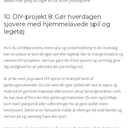
læben hver gang du tager en tår af din yndlingsdrik.
10. DIY-projekt 8: Gør hverdagen
sjovere med hjemmelavede spil og
legetøj
Hvis du vil tilføje endnu mere sjov og underholdning til din hverdag,
kan du prøve at lave dit eget spil eller legetøj. Der er mange kreative og
nemme DIY-projekter, der kan gøre din fritid sjovere og samtidig give
dig mulighed for at udtrykke din personlige stil.
Et af de mest populære DIY-spil er et brætspil lavet af
genbrugsmaterialer. Du kan lave dit eget spillebræt ved at tegne og
male på en gammel træplade eller karton. Brug farverige brikker, som
du kan lave af fimo-ler eller genbrugsmaterialer. Du kan også tilføje
kort med spørgsmål eller udfordringer for at gøre spillet mere
interessant. Dette er en fantastisk måde at tilbringe tid med familie og
venner på og samtidig have det sjovt.