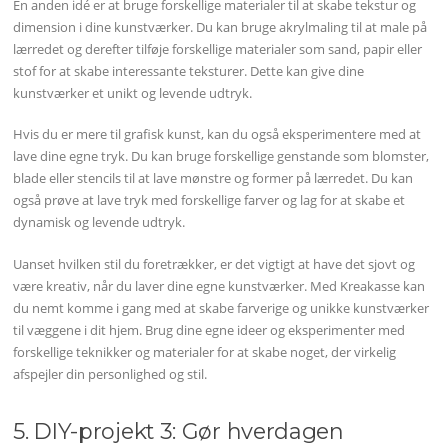
En anden idé er at bruge forskellige materialer til at skabe tekstur og
dimension i dine kunstværker. Du kan bruge akrylmaling til at male på
lærredet og derefter tilføje forskellige materialer som sand, papir eller
stof for at skabe interessante teksturer. Dette kan give dine
kunstværker et unikt og levende udtryk.
Hvis du er mere til grafisk kunst, kan du også eksperimentere med at
lave dine egne tryk. Du kan bruge forskellige genstande som blomster,
blade eller stencils til at lave mønstre og former på lærredet. Du kan
også prøve at lave tryk med forskellige farver og lag for at skabe et
dynamisk og levende udtryk.
Uanset hvilken stil du foretrækker, er det vigtigt at have det sjovt og
være kreativ, når du laver dine egne kunstværker. Med Kreakasse kan
du nemt komme i gang med at skabe farverige og unikke kunstværker
til væggene i dit hjem. Brug dine egne ideer og eksperimenter med
forskellige teknikker og materialer for at skabe noget, der virkelig
afspejler din personlighed og stil.
5. DIY-projekt 3: Gør hverdagen