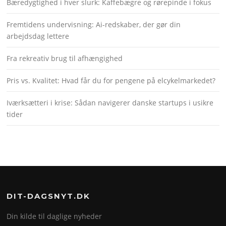
Bæredygtighed i hver slurk: Kaffebægre og rørepinde i fokus
Fremtidens undervisning: Ai-redskaber, der gør din
arbejdsdag lettere
Fra rekreativ brug til afhængighed
Pris vs. Kvalitet: Hvad får du for pengene på elcykelmarkedet?
Iværksætteri i krise: Sådan navigerer danske startups i usikre
tider
DIT-DAGSNYT.DK
Din kilde til daglige nyheder