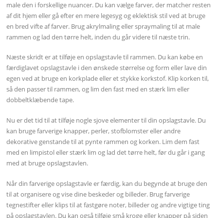
male den i forskellige nuancer. Du kan vælge farver, der matcher resten
af dit hjem eller gå efter en mere legesyg og eklektisk stil ved at bruge
en bred vifte af farver. Brug akrylmaling eller spraymaling til at male
rammen og lad den tørre helt, inden du går videre til næste trin.
Næste skridt er at tilføje en opslagstavle til rammen. Du kan købe en
færdiglavet opslagstavle i den ønskede størrelse og form eller lave din
egen ved at bruge en korkplade eller et stykke korkstof. Klip korken til,
så den passer til rammen, og lim den fast med en stærk lim eller
dobbeltklæbende tape.
Nu er det tid til at tilføje nogle sjove elementer til din opslagstavle. Du
kan bruge farverige knapper, perler, stofblomster eller andre
dekorative genstande til at pynte rammen og korken. Lim dem fast
med en limpistol eller stærk lim og lad det tørre helt, før du går i gang
med at bruge opslagstavlen.
Når din farverige opslagstavle er færdig, kan du begynde at bruge den
til at organisere og vise dine beskeder og billeder. Brug farverige
tegnestifter eller klips til at fastgøre noter, billeder og andre vigtige ting
på opslagstavlen. Du kan også tilføje små kroge eller knapper på siden