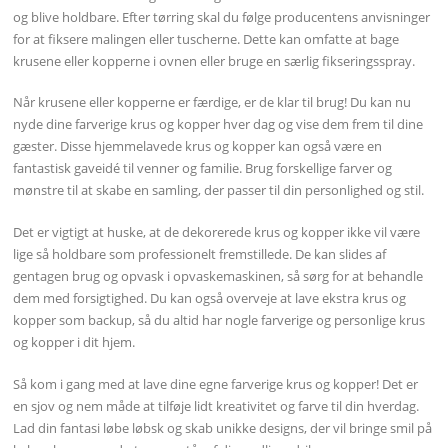
og blive holdbare. Efter tørring skal du følge producentens anvisninger
for at fiksere malingen eller tuscherne. Dette kan omfatte at bage
krusene eller kopperne i ovnen eller bruge en særlig fikseringsspray.
Når krusene eller kopperne er færdige, er de klar til brug! Du kan nu
nyde dine farverige krus og kopper hver dag og vise dem frem til dine
gæster. Disse hjemmelavede krus og kopper kan også være en
fantastisk gaveidé til venner og familie. Brug forskellige farver og
mønstre til at skabe en samling, der passer til din personlighed og stil.
Det er vigtigt at huske, at de dekorerede krus og kopper ikke vil være
lige så holdbare som professionelt fremstillede. De kan slides af
gentagen brug og opvask i opvaskemaskinen, så sørg for at behandle
dem med forsigtighed. Du kan også overveje at lave ekstra krus og
kopper som backup, så du altid har nogle farverige og personlige krus
og kopper i dit hjem.
Så kom i gang med at lave dine egne farverige krus og kopper! Det er
en sjov og nem måde at tilføje lidt kreativitet og farve til din hverdag.
Lad din fantasi løbe løbsk og skab unikke designs, der vil bringe smil på