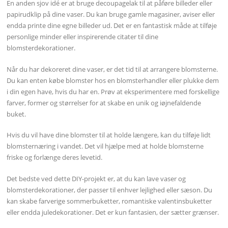
En anden sjov idé er at bruge decoupagelak til at påføre billeder eller
papirudklip på dine vaser. Du kan bruge gamle magasiner, aviser eller
endda printe dine egne billeder ud. Det er en fantastisk måde at tilføje
personlige minder eller inspirerende citater til dine
blomsterdekorationer.
Når du har dekoreret dine vaser, er det tid til at arrangere blomsterne.
Du kan enten købe blomster hos en blomsterhandler eller plukke dem
i din egen have, hvis du har en. Prøv at eksperimentere med forskellige
farver, former og størrelser for at skabe en unik og iøjnefaldende
buket.
Hvis du vil have dine blomster til at holde længere, kan du tilføje lidt
blomsternæring i vandet. Det vil hjælpe med at holde blomsterne
friske og forlænge deres levetid.
Det bedste ved dette DIY-projekt er, at du kan lave vaser og
blomsterdekorationer, der passer til enhver lejlighed eller sæson. Du
kan skabe farverige sommerbuketter, romantiske valentinsbuketter
eller endda juledekorationer. Det er kun fantasien, der sætter grænser.