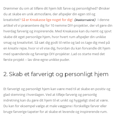
Drømmer du om at tilføre dit hjem lidt farve og personlighed? Ønsker
du at skabe en unik atmosfære, der afspejler din egen stil og
kreativitet?
Så er Kreakasse lige noget for dig!
I denne
artikel vil vi præsentere dig for 10 nemme DIY-projekter, der vil gøre din
hverdag farverig og inspirerende. Med Kreakasse kan du nemt og sjovt
skabe dit eget personlige hjem, hvor hvert rum afspejler din unikke
smag og kreativitet. Så sæt dig godt til rette og lad os tage dig med på
en kreativ rejse, hvor vi vil vise dig, hvordan du kan forvandle dit hjem
med spændende og farverige DIY-projekter. Lad os starte med det
første projekt – lav dine egne unikke puder.
2. Skab et farverigt og personligt hjem
Et farverigt og personligt hjem kan være med til at skabe en positiv og
glad stemning i hverdagen. Ved at tilføje farverig og personlig
indretning kan du gøre dit hjem til et unikt og hyggeligt sted at være.
Du kan for eksempel vælge at male væggene i forskellige farver eller
bruge farverige tapeter for at skabe et levende og inspirerende rum.