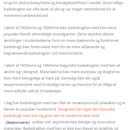
brug for ekstra beskyttelse og bevægelsesfrihed i vandet. Disse tidlige
badedragter var ofte lavet af uld og var meget tætsiddende for at
minimere vandmodstand.
I løbet af 1920’erne og 1930’erne blev badedragten med ben mere
populær blandt almindelige strandgæster. Dette skyldtes delvist
ændringer i modeidealerne, hvor en mere dækkende og funktionel
badedragt blev foretrukket frem for de mere afslørende og
begrænsende badedragter i stil med korsetter.
I løbet af 1950’erne og 1960’erne begyndte badedragten med ben at
ændre sig i designet. Materialerne blev mere elastiske, og dragterne
blev mere behagelige at have på. Samtidig blev der også
eksperimenteret med forskellige farver og mønstre for at tilføje et
mere stilfuldt udtryk til badetøjet.
I dag har badedragten med ben fået en renæssance på catwalken og er
blevet en populær modetrend.
Designere har taget den klassiske
badedragt med ben og givet den et moderne twist med
unikke snit, asymmetriske detaljer og innovative
materialer. Badedragten med ben er ikke kun blevet en praktisk og