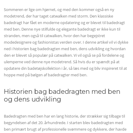
Sommeren er lige om hjørnet, og med den kommer også en ny
modetrend, der har taget catwalken med storm. Den klassiske
badedragt har fået en moderne opdatering og er blevet til badedragt
med ben. Denne nye stilfulde og elegante badedragt er ikke kun til
stranden, men også til catwalken, hvor den har begejstret
modedesignere og fashionistas verden over. I denne artikel vil vi dykke
ned i historien bag badedragten med ben, dens udvikling og hvordan
den er blevet så populær på catwalken. Vi vil også se på fordelene og
ulemperne ved denne nye modetrend. Så hvis du er spændt på at
opdatere din badetøjskollektion i år, så læs med og bliv inspireret til at
hoppe med på bølgen af badedragter med ben.
Historien bag badedragten med ben
og dens udvikling
Badedragten med ben har en lang historie, der strækker sig tilbage til
begyndelsen af det 20. århundrede. I starten blev badedragten med
ben primært brugt af professionelle svømmere og dykkere, der havde