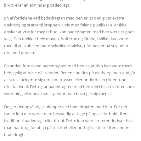
bikini eller en almindelig badedragt.
En af fordelene ved badedragten med ben er, at den giver ekstra
dækning og støtte til kroppen. Hvis man føler sig usikker eller ikke
ønsker at vise for meget hud, kan badedragten med ben være et godt
valg. Den dækker hele maven, hofterne og lårene, hvilket kan være
med til at skabe en mere selvsikker følelse, når man er på stranden
eller ved poolen.
En anden fordel ved badedragten med ben er, at den kan være mere
behagelig at have på i vandet. Benene holdes på plads, og man undgår
at skulle bekymre sig om, om trussen eller underdelen glider rundt
eller falder af. Dette gør badedragten med ben ideel til aktiviteter som
svømning eller beachvolley, hvor man bevæger sig meget.
Dog er der også nogle ulemper ved badedragten med ben. For det
første kan den være mere besværlig at tage på og af i forhold til en
traditionel badedragt eller bikini. Dette kan være irriterende, især hvis
man har brug for at gå på toilettet eller hurtigt vil skifte til en anden
badedragt.