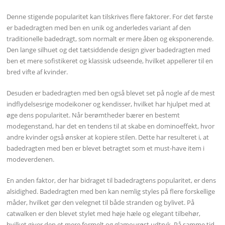
Denne stigende popularitet kan tilskrives flere faktorer. For det første
er badedragten med ben en unik og anderledes variant af den
traditionelle badedragt, som normalt er mere åben og eksponerende.
Den lange silhuet og det tætsiddende design giver badedragten med
ben et mere sofistikeret og klassisk udseende, hvilket appellerer til en
bred vifte af kvinder.
Desuden er badedragten med ben også blevet set på nogle af de mest
indflydelsesrige modeikoner og kendisser, hvilket har hjulpet med at
øge dens popularitet. Når berømtheder bærer en bestemt
modegenstand, har det en tendens til at skabe en dominoeffekt, hvor
andre kvinder også ønsker at kopiere stilen. Dette har resulteret i, at
badedragten med ben er blevet betragtet som et must-have item i
modeverdenen.
En anden faktor, der har bidraget til badedragtens popularitet, er dens
alsidighed. Badedragten med ben kan nemlig styles på flere forskellige
måder, hvilket gør den velegnet til både stranden og bylivet. På
catwalken er den blevet stylet med høje hæle og elegant tilbehør,
hvilket giver den et mere formelt og glamourøst udtryk. På samme tid