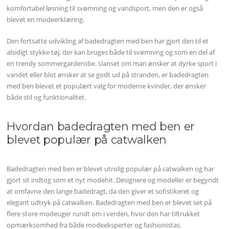
komfortabel løsning til svømning og vandsport, men den er også
blevet en modeerklæring.
Den fortsatte udvikling af badedragten med ben har gjort den til et
alsidigt stykke tøj, der kan bruges både til svømning og som en del af
en trendy sommergarderobe. Uanset om man ønsker at dyrke sport i
vandet eller blot ønsker at se godt ud på stranden, er badedragten
med ben blevet et populært valg for moderne kvinder, der ønsker
både stil og funktionalitet.
Hvordan badedragten med ben er
blevet populær på catwalken
Badedragten med ben er blevet utrolig populær på catwalken og har
gjort sit indtog som et nyt modehit. Designere og modeller er begyndt
at omfavne den lange badedragt, da den giver et sofistikeret og
elegant udtryk på catwalken. Badedragten med ben er blevet set på
flere store modeuger rundt om i verden, hvor den har tiltrukket
opmærksomhed fra både modeeksperter og fashionistas.