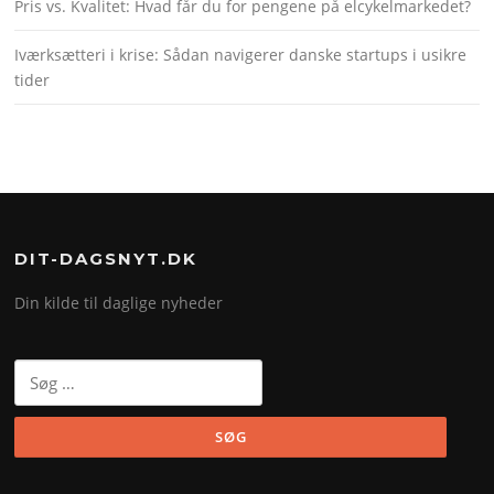
Pris vs. Kvalitet: Hvad får du for pengene på elcykelmarkedet?
Iværksætteri i krise: Sådan navigerer danske startups i usikre
tider
DIT-DAGSNYT.DK
Din kilde til daglige nyheder
Søg
efter: