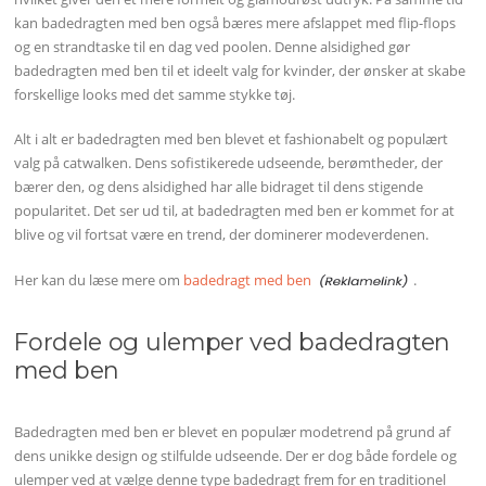
kan badedragten med ben også bæres mere afslappet med flip-flops
og en strandtaske til en dag ved poolen. Denne alsidighed gør
badedragten med ben til et ideelt valg for kvinder, der ønsker at skabe
forskellige looks med det samme stykke tøj.
Alt i alt er badedragten med ben blevet et fashionabelt og populært
valg på catwalken. Dens sofistikerede udseende, berømtheder, der
bærer den, og dens alsidighed har alle bidraget til dens stigende
popularitet. Det ser ud til, at badedragten med ben er kommet for at
blive og vil fortsat være en trend, der dominerer modeverdenen.
Her kan du læse mere om
badedragt med ben
.
Fordele og ulemper ved badedragten
med ben
Badedragten med ben er blevet en populær modetrend på grund af
dens unikke design og stilfulde udseende. Der er dog både fordele og
ulemper ved at vælge denne type badedragt frem for en traditionel