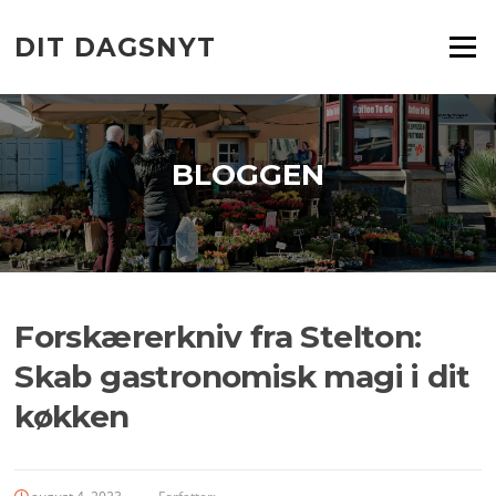
Spring
til
DIT DAGSNYT
Menu
indhold
BLOGGEN
Forskærerkniv fra Stelton:
Skab gastronomisk magi i dit
køkken