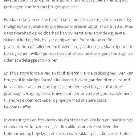
greb og en komfortabel brugeroplevelse.
Forskærerkniven er ikke blot en kniv, men et værktøj, der kan give dig
mulighed for at skabe en professionel præsentation af dine retter. Med
dens skarphed og holdbarhed kan du nemt skære tynde og jævne
skiver af kød og fisk, hvilket er afgørende for at skabe en flot
præsentation på tallerkenen. Kniven er også ideel til at skære igennem
ben og sener, hvilket gør det nemt at skære udskæringer af kød og fisk
uden at ødelægge strukturen.
En af de store fordele ved en forskærerkniv er dens alsidighed. Den kan
bruges til forskellige formål i køkkenet, hvilket gør den til en all-round
kniv. Udover at skære kød og fisk kan den også bruges til at skære
grøntsager, frugt og brød. Kniven kan derfor være et godt supplement
til andre køkkenredskaber og hjælpe med at spare plads i
køkkenskuffen.
Investeringen i en forskærerkniv fra Stelton er ikke kun en investering i
et køkkenredskab, men også i dit køkken som helhed. Med dens
holdbarhed og høje kvalitet kan du være sikker på, at kniven vil holde i