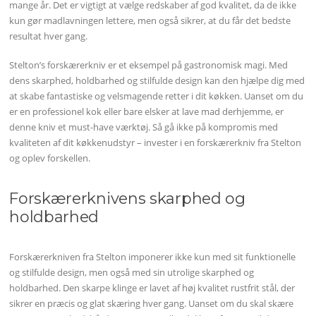
mange år. Det er vigtigt at vælge redskaber af god kvalitet, da de ikke
kun gør madlavningen lettere, men også sikrer, at du får det bedste
resultat hver gang.
Stelton’s forskærerkniv er et eksempel på gastronomisk magi. Med
dens skarphed, holdbarhed og stilfulde design kan den hjælpe dig med
at skabe fantastiske og velsmagende retter i dit køkken. Uanset om du
er en professionel kok eller bare elsker at lave mad derhjemme, er
denne kniv et must-have værktøj. Så gå ikke på kompromis med
kvaliteten af dit køkkenudstyr – invester i en forskærerkniv fra Stelton
og oplev forskellen.
Forskærerknivens skarphed og
holdbarhed
Forskærerkniven fra Stelton imponerer ikke kun med sit funktionelle
og stilfulde design, men også med sin utrolige skarphed og
holdbarhed. Den skarpe klinge er lavet af høj kvalitet rustfrit stål, der
sikrer en præcis og glat skæring hver gang. Uanset om du skal skære