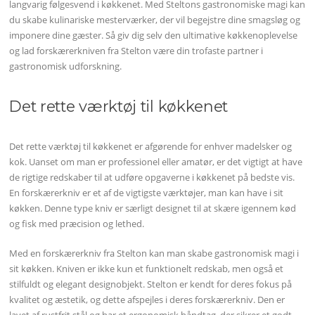
langvarig følgesvend i køkkenet. Med Steltons gastronomiske magi kan
du skabe kulinariske mesterværker, der vil begejstre dine smagsløg og
imponere dine gæster. Så giv dig selv den ultimative køkkenoplevelse
og lad forskærerkniven fra Stelton være din trofaste partner i
gastronomisk udforskning.
Det rette værktøj til køkkenet
Det rette værktøj til køkkenet er afgørende for enhver madelsker og
kok. Uanset om man er professionel eller amatør, er det vigtigt at have
de rigtige redskaber til at udføre opgaverne i køkkenet på bedste vis.
En forskærerkniv er et af de vigtigste værktøjer, man kan have i sit
køkken. Denne type kniv er særligt designet til at skære igennem kød
og fisk med præcision og lethed.
Med en forskærerkniv fra Stelton kan man skabe gastronomisk magi i
sit køkken. Kniven er ikke kun et funktionelt redskab, men også et
stilfuldt og elegant designobjekt. Stelton er kendt for deres fokus på
kvalitet og æstetik, og dette afspejles i deres forskærerkniv. Den er
lavet af rustfrit stål og har et ergonomisk håndtag, der sikrer et godt