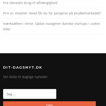
Fra rekreativ brug til afhængighed
Pris vs. Kvalitet: Hvad får du for pengene på elcykelmarkedet?
Iværksætteri i krise: Sådan navigerer danske startups i usikre
tider
DIT-DAGSNYT.DK
Din kilde til daglige nyheder
Søg
efter: