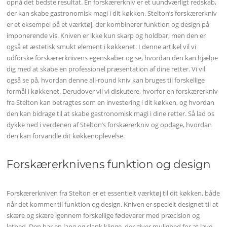
opnå det bedste resultat. En forskærerkniv er et uundværligt redskab,
der kan skabe gastronomisk magi i dit køkken. Stelton’s forskærerkniv
er et eksempel på et værktøj, der kombinerer funktion og design på
imponerende vis. Kniven er ikke kun skarp og holdbar, men den er
også et æstetisk smukt element i køkkenet. I denne artikel vil vi
udforske forskærerknivens egenskaber og se, hvordan den kan hjælpe
dig med at skabe en professionel præsentation af dine retter. Vi vil
også se på, hvordan denne all-round kniv kan bruges til forskellige
formål i køkkenet. Derudover vil vi diskutere, hvorfor en forskærerkniv
fra Stelton kan betragtes som en investering i dit køkken, og hvordan
den kan bidrage til at skabe gastronomisk magi i dine retter. Så lad os
dykke ned i verdenen af Stelton’s forskærerkniv og opdage, hvordan
den kan forvandle dit køkkenoplevelse.
Forskærerknivens funktion og design
Forskærerkniven fra Stelton er et essentielt værktøj til dit køkken, både
når det kommer til funktion og design. Kniven er specielt designet til at
skære og skære igennem forskellige fødevarer med præcision og
lethed. Den har en lang og slank klinge, der giver mulighed for at lave