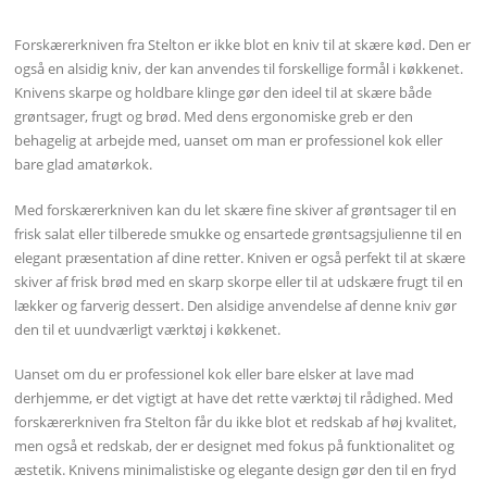
Forskærerkniven fra Stelton er ikke blot en kniv til at skære kød. Den er
også en alsidig kniv, der kan anvendes til forskellige formål i køkkenet.
Knivens skarpe og holdbare klinge gør den ideel til at skære både
grøntsager, frugt og brød. Med dens ergonomiske greb er den
behagelig at arbejde med, uanset om man er professionel kok eller
bare glad amatørkok.
Med forskærerkniven kan du let skære fine skiver af grøntsager til en
frisk salat eller tilberede smukke og ensartede grøntsagsjulienne til en
elegant præsentation af dine retter. Kniven er også perfekt til at skære
skiver af frisk brød med en skarp skorpe eller til at udskære frugt til en
lækker og farverig dessert. Den alsidige anvendelse af denne kniv gør
den til et uundværligt værktøj i køkkenet.
Uanset om du er professionel kok eller bare elsker at lave mad
derhjemme, er det vigtigt at have det rette værktøj til rådighed. Med
forskærerkniven fra Stelton får du ikke blot et redskab af høj kvalitet,
men også et redskab, der er designet med fokus på funktionalitet og
æstetik. Knivens minimalistiske og elegante design gør den til en fryd