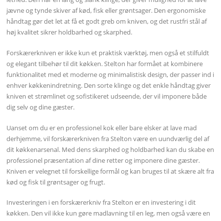
jævne og tynde skiver af kød, fisk eller grøntsager. Den ergonomiske
håndtag gør det let at få et godt greb om kniven, og det rustfri stål af
høj kvalitet sikrer holdbarhed og skarphed.
Forskærerkniven er ikke kun et praktisk værktøj, men også et stilfuldt
og elegant tilbehør til dit køkken. Stelton har formået at kombinere
funktionalitet med et moderne og minimalistisk design, der passer ind i
enhver køkkenindretning. Den sorte klinge og det enkle håndtag giver
kniven et strømlinet og sofistikeret udseende, der vil imponere både
dig selv og dine gæster.
Uanset om du er en professionel kok eller bare elsker at lave mad
derhjemme, vil forskærerkniven fra Stelton være en uundværlig del af
dit køkkenarsenal. Med dens skarphed og holdbarhed kan du skabe en
professionel præsentation af dine retter og imponere dine gæster.
Kniven er velegnet til forskellige formål og kan bruges til at skære alt fra
kød og fisk til grøntsager og frugt.
Investeringen i en forskærerkniv fra Stelton er en investering i dit
køkken. Den vil ikke kun gøre madlavning til en leg, men også være en