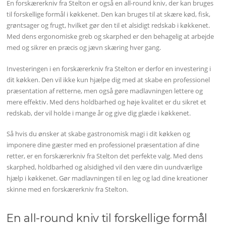
En forskærerkniv fra Stelton er også en all-round kniv, der kan bruges
til forskellige formål i køkkenet. Den kan bruges til at skære kød, fisk,
grøntsager og frugt, hvilket gør den til et alsidigt redskab i køkkenet.
Med dens ergonomiske greb og skarphed er den behagelig at arbejde
med og sikrer en præcis og jævn skæring hver gang.
Investeringen i en forskærerkniv fra Stelton er derfor en investering i
dit køkken. Den vil ikke kun hjælpe dig med at skabe en professionel
præsentation af retterne, men også gøre madlavningen lettere og
mere effektiv. Med dens holdbarhed og høje kvalitet er du sikret et
redskab, der vil holde i mange år og give dig glæde i køkkenet.
Så hvis du ønsker at skabe gastronomisk magi i dit køkken og
imponere dine gæster med en professionel præsentation af dine
retter, er en forskærerkniv fra Stelton det perfekte valg. Med dens
skarphed, holdbarhed og alsidighed vil den være din uundværlige
hjælp i køkkenet. Gør madlavningen til en leg og lad dine kreationer
skinne med en forskærerkniv fra Stelton.
En all-round kniv til forskellige formål