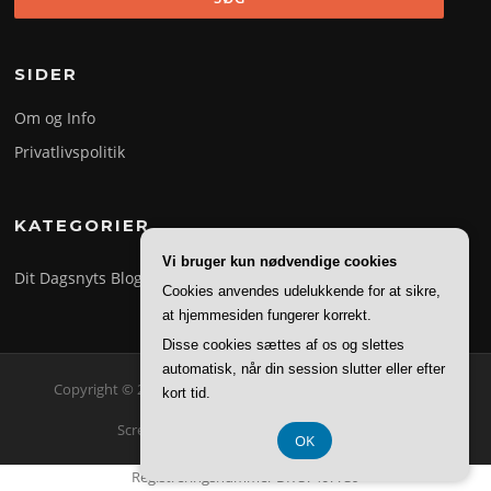
SIDER
Om og Info
Privatlivspolitik
KATEGORIER
Vi bruger kun nødvendige cookies
Dit Dagsnyts Blog
Cookies anvendes udelukkende for at sikre,
at hjemmesiden fungerer korrekt.
Disse cookies sættes af os og slettes
automatisk, når din session slutter eller efter
Copyright © 2026 Dit Dagsnyt. Alle rettigheder forbeholdes.
kort tid.
Screenr parallax theme
af FameThemes
OK
Registreringsnummer DK 37407739