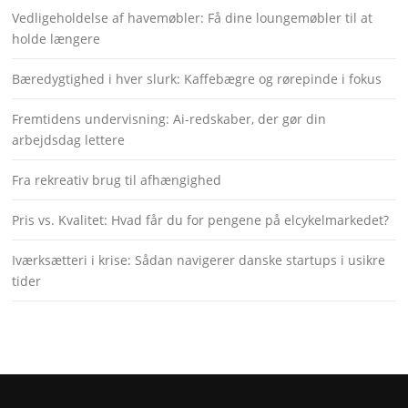
Vedligeholdelse af havemøbler: Få dine loungemøbler til at
holde længere
Bæredygtighed i hver slurk: Kaffebægre og rørepinde i fokus
Fremtidens undervisning: Ai-redskaber, der gør din
arbejdsdag lettere
Fra rekreativ brug til afhængighed
Pris vs. Kvalitet: Hvad får du for pengene på elcykelmarkedet?
Iværksætteri i krise: Sådan navigerer danske startups i usikre
tider