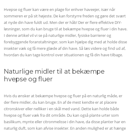
Hvepse og fluer kan være en plage for enhver haveejer, især når
sommeren er på sit højeste. De kan forstyrre freden og gøre det svært
at nyde din have fuldt ud. Men der er håb! Der er flere effektive DIY-
løsninger, som du kan bruge til at bekæmpe hvepse og fluer i din have.
I denne artikel vil vi se på naturlige midler, fysiske barrierer og
forebyggende foranstaltninger, som kan hjælpe dig med at holde disse
insekter væk og få mere glæde af din have. Så læs videre og find ud af,
hvordan du kan tage kontrol over situationen og få din have tilbage.
Naturlige midler til at bekæmpe
hvepse og fluer
Hvis du ønsker at bekæmpe hvepse og fluer på en naturlig måde, er
der flere midler, du kan bruge. En af de mest kendte er at placere
citronskiver eller nelliker i en skål med vand. Dette kan holde både
hvepse og fluer væk fra dit område. Du kan også plante urter som
basilikum, mynte eller citronmelisse i din have, da disse planter har en
naturlig duft, som kan afvise insekter. En anden mulighed er at hænge