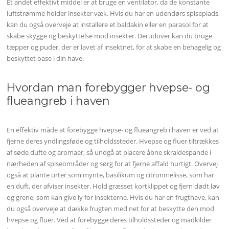
Et andet effektivt middel er at bruge en ventilator, da de konstante
luftstrømme holder insekter væk. Hvis du har en udendørs spiseplads,
kan du også overveje at installere et baldakin eller en parasol for at
skabe skygge og beskyttelse mod insekter. Derudover kan du bruge
tæpper og puder, der er lavet af insektnet, for at skabe en behagelig og
beskyttet oase i din have.
Hvordan man forebygger hvepse- og
flueangreb i haven
En effektiv måde at forebygge hvepse- og flueangreb i haven er ved at
fjerne deres yndlingsføde og tilholdssteder. Hvepse og fluer tiltrækkes
af søde dufte og aromaer, så undgå at placere åbne skraldespande i
nærheden af spiseområder og sørg for at fjerne affald hurtigt. Overvej
også at plante urter som mynte, basilikum og citronmelisse, som har
en duft, der afviser insekter. Hold græsset kortklippet og fjern dødt løv
og grene, som kan give ly for insekterne. Hvis du har en frugthave, kan
du også overveje at dække frugten med net for at beskytte den mod
hvepse og fluer. Ved at forebygge deres tilholdssteder og madkilder