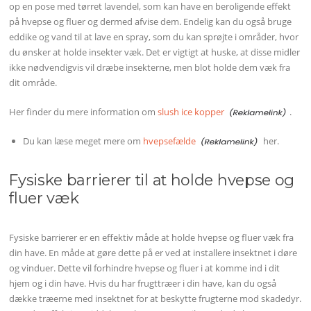
op en pose med tørret lavendel, som kan have en beroligende effekt
på hvepse og fluer og dermed afvise dem. Endelig kan du også bruge
eddike og vand til at lave en spray, som du kan sprøjte i områder, hvor
du ønsker at holde insekter væk. Det er vigtigt at huske, at disse midler
ikke nødvendigvis vil dræbe insekterne, men blot holde dem væk fra
dit område.
Her finder du mere information om
slush ice kopper
.
Du kan læse meget mere om
hvepsefælde
her.
Fysiske barrierer til at holde hvepse og
fluer væk
Fysiske barrierer er en effektiv måde at holde hvepse og fluer væk fra
din have. En måde at gøre dette på er ved at installere insektnet i døre
og vinduer. Dette vil forhindre hvepse og fluer i at komme ind i dit
hjem og i din have. Hvis du har frugttræer i din have, kan du også
dække træerne med insektnet for at beskytte frugterne mod skadedyr.