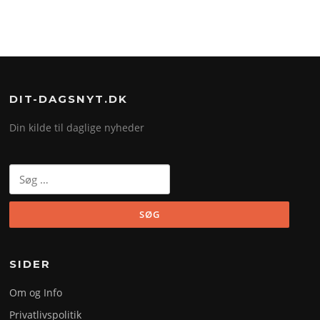
DIT-DAGSNYT.DK
Din kilde til daglige nyheder
Søg
efter:
SIDER
Om og Info
Privatlivspolitik