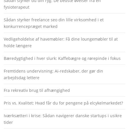
Sådan styrker du din ryg: De bedste øvelser fra en
fysioterapeut
Sådan styrker freelance seo din lille virksomhed i et
konkurrencepræget marked
Vedligeholdelse af havemøbler: Få dine loungemøbler til at
holde længere
Bæredygtighed i hver slurk: Kaffebægre og rørepinde i fokus
Fremtidens undervisning: Ai-redskaber, der gør din
arbejdsdag lettere
Fra rekreativ brug til afhængighed
Pris vs. Kvalitet: Hvad får du for pengene på elcykelmarkedet?
Iværksætteri i krise: Sådan navigerer danske startups i usikre
tider